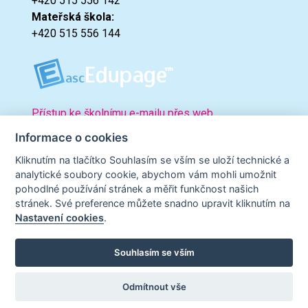
+420 515 556 142
Mateřská škola:
+420 515 556 144
Přístup ke školnímu e-mailu přes web.
Informace o cookies
Kliknutím na tlačítko Souhlasím se vším se uloží technické a
analytické soubory cookie, abychom vám mohli umožnit
pohodlné používání stránek a měřit funkčnost našich
stránek. Své preference můžete snadno upravit kliknutím na
Nastavení cookies
.
Souhlasím se vším
© 2023 zskninice.cz |
Prohlášení o přístupnosti
|
Podmínky
užití
| Powered by:
NetPublicator
Odmítnout vše