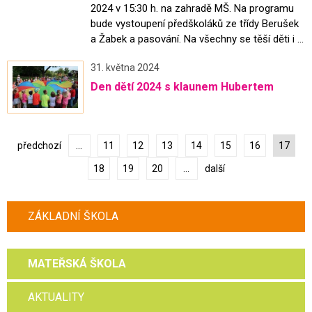
2024 v 15:30 h. na zahradě MŠ. Na programu
bude vystoupení předškoláků ze třídy Berušek
a Žabek a pasování. Na všechny se těší děti i ...
31. května 2024
Den dětí 2024 s klaunem Hubertem
předchozí
...
11
12
13
14
15
16
17
18
19
20
...
další
ZÁKLADNÍ ŠKOLA
MATEŘSKÁ ŠKOLA
AKTUALITY