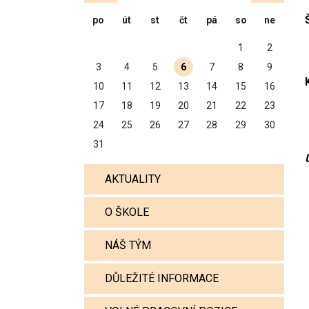
po
út
st
čt
pá
so
ne
1
2
3
4
5
6
7
8
9
10
11
12
13
14
15
16
17
18
19
20
21
22
23
24
25
26
27
28
29
30
31
AKTUALITY
O ŠKOLE
NÁŠ TÝM
DŮLEŽITÉ INFORMACE