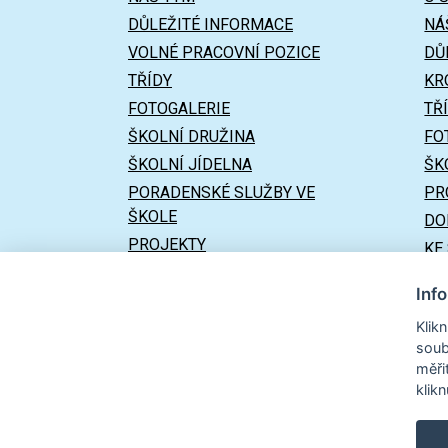
DŮLEŽITÉ INFORMACE
NÁ
VOLNÉ PRACOVNÍ POZICE
DŮ
TŘÍDY
KR
FOTOGALERIE
TŘ
ŠKOLNÍ DRUŽINA
FO
ŠKOLNÍ JÍDELNA
ŠK
PORADENSKÉ SLUŽBY VE
PR
ŠKOLE
DO
PROJEKTY
KE
DOKUMENTY
UŽ
Inf
ÚŘEDNÍ DESKA
Klik
KE STAŽENÍ
soub
ŠKOLSKÁ RADA
měři
klik