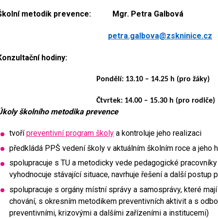
Školní metodik prevence: Mgr. Petra Galbová
petra.galbova@zskninice.cz
Konzultační hodiny:
Pondělí: 13.10 – 14.25 h
(pro žáky)
Čtvrtek: 14.00 – 15.30 h
(pro rodiče)
Úkoly školního metodika prevence
tvoří
preventivní program školy
a kontroluje jeho realizaci
předkládá PPŠ vedení školy v aktuálním školním roce a jeho h
spolupracuje s TU a metodicky vede pedagogické pracovníky při
vyhodnocuje stávající situace, navrhuje řešení a další postup 
spolupracuje s orgány místní správy a samosprávy, které maj
chování, s okresním metodikem preventivních aktivit a s odbo
preventivními, krizovými a dalšími zařízeními a institucemi)