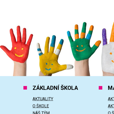
ZÁKLADNÍ ŠKOLA
M
AKTUALITY
AK
O ŠKOLE
AK
NÁŠ TÝM
O 