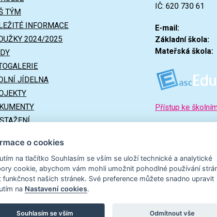
IČ: 620 730 61
Š TÝM
LEŽITÉ INFORMACE
E-mail:
OUŽKY 2024/2025
Základní škola:
Mateřská škola:
ÍDY
TOGALERIE
OLNÍ JÍDELNA
OJEKTY
KUMENTY
Přístup ke školní
 STAŽENÍ
ITEČNÉ ODKAZY
ormace o cookies
nutím na tlačítko Souhlasím se vším se uloží technické a analytické
ory cookie, abychom vám mohli umožnit pohodlné používání strá
t funkčnost našich stránek. Své preference můžete snadno upravit
nutím na
Nastavení cookies
.
Souhlasím se vším
Odmítnout vše