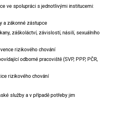
nce ve spolupráci s jednotlivými institucemi:
ky a zákonné zástupce
any, záškoláctví, závislostí, násilí, sexuálního
evence rizikového chování
povídající odborné pracoviště (SVP, PPP, PČR,
ce rizikového chování
ké služby a v případě potřeby jim