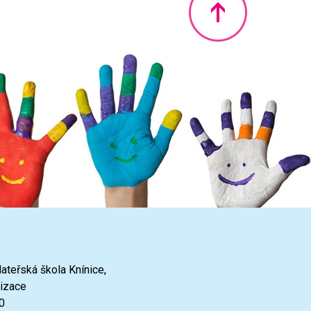
Nahoru
ateřská škola Knínice,
nizace
0