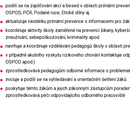
podílí se na zajišťování akcí a besed v oblasti primární preve
OSPOD, PČR, Podané ruce, Etické dílny aj.
aktualizuje nástěnku primární prevence s informacemi pro žá
koordinuje aktivity školy zaměřené na prevenci šikany, kyberšik
zneužívání, sebepoškozování, kriminality apod.
navrhuje a koordinuje vzdělávání pedagogů školy v oblasti pr
v případně akutního výskytu rizikového chování kontaktuje od
OSPOD apod.)
zprostředkovává pedagogům odborné informace o problemati
iniciuje a podílí se na vyhledávání a orientačním šetření žáků
poskytuje těmto žákům a jejich zákonným zástupcům poradens
zprostředkovává péči odpovídajícího odborného pracoviště