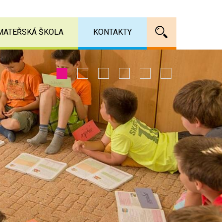
MATEŘSKÁ ŠKOLA
KONTAKTY
Vyhledáv
1
2
3
4
5
6