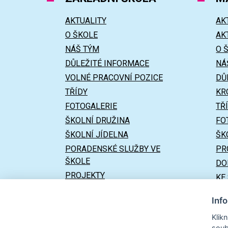
AKTUALITY
AK
O ŠKOLE
AK
NÁŠ TÝM
O 
DŮLEŽITÉ INFORMACE
NÁ
VOLNÉ PRACOVNÍ POZICE
DŮ
TŘÍDY
KR
FOTOGALERIE
TŘ
ŠKOLNÍ DRUŽINA
FO
ŠKOLNÍ JÍDELNA
ŠK
PORADENSKÉ SLUŽBY VE
PR
ŠKOLE
DO
PROJEKTY
KE
DOKUMENTY
UŽ
Inf
ÚŘEDNÍ DESKA
Klik
KE STAŽENÍ
soub