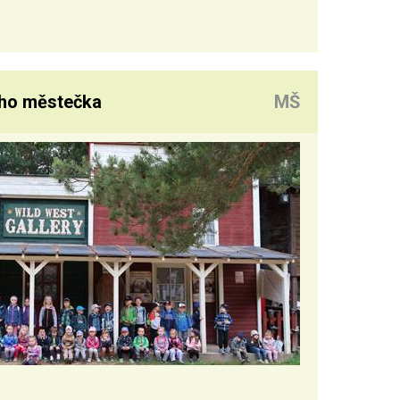
ého městečka
MŠ