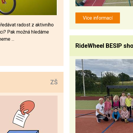
Více informací
ředávat radost z aktivního
eraci? Pak možná hledáme
eme ...
RideWheel BESIP sh
ZŠ