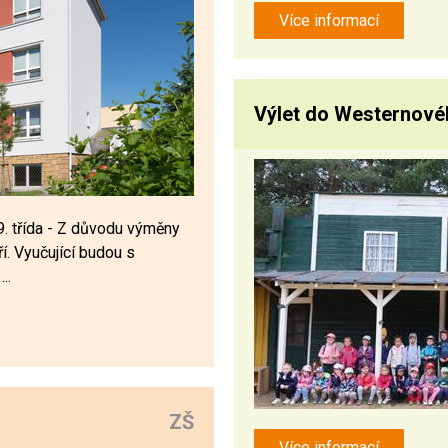
Více informací
Výlet do Westernov
. - 9. třída - Z důvodu výměny
. Vyučující budou s
..
ZŠ
Více informací