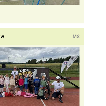
ow
MŠ