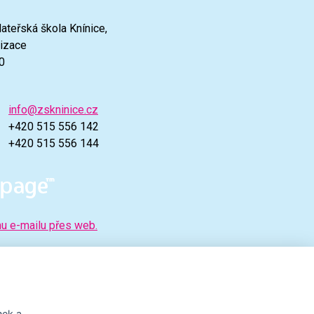
ateřská škola Knínice,
nizace
0
info@zskninice.cz
+420 515 556 142
+420 515 556 144
mu e-mailu přes web.
nek a