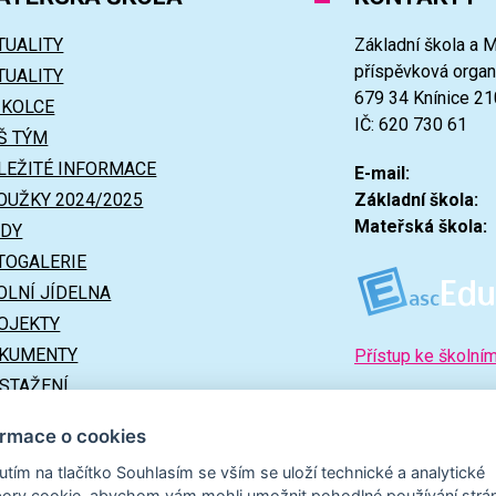
TUALITY
Základní škola a M
příspěvková orga
TUALITY
679 34 Knínice 21
ŠKOLCE
IČ: 620 730 61
Š TÝM
LEŽITÉ INFORMACE
E-mail:
OUŽKY 2024/2025
Základní škola:
Mateřská škola:
ÍDY
TOGALERIE
OLNÍ JÍDELNA
OJEKTY
KUMENTY
Přístup ke školní
 STAŽENÍ
ITEČNÉ ODKAZY
ormace o cookies
nutím na tlačítko Souhlasím se vším se uloží technické a analytické
ory cookie, abychom vám mohli umožnit pohodlné používání strá